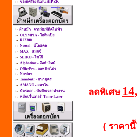
ซ่อมเครื่องสแกน HIP ZK
ผ้าหมึก - จานพิมพ์ดีดไฟฟ้า
OLYMPIA - โอลิมเปีย
RJ3300
Neocal - นีโอแคล
MAX - แมกซ์
SEIKO - ไซโก้
Alphatime - อัลฟ่าไทม์
OfficePro - ออฟฟิศโปร
Needtex
Tanabutr - ธนาบุตร
AMANO - อมาโน่
14
ลดพิเศษ
บัตรตอก - บันทึกเวลาทำงาน
หมึกปริ้นเตอร์ -Toner Laser
( ราคานี