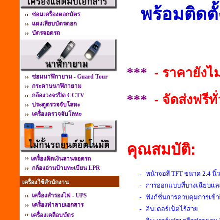
พร้อมติดต
ซ่อมเครื่องตอกบัตร
แผงเสียบบัตรตอก
บัตรจอดรถ
***
- ราคายังไ
ซ่อมนาฬิกายาม - Guard Tour
กระดาษนาฬิกายาม
กล้องวงจรปิด CCTV
***
- จัดส่งฟรีท
ประตูตรวจจับโลหะ
เครื่องตรวจจับโลหะ
คุณสมบัติ:
เครื่องคิดเงินลานจอดรถ
กล้องอ่านป้ายทะเบียน LPR
- หน้าจอสี TFT ขนาด 2.4 นิ
เครื่องใช้สำนักงาน
- การออกแบบที่บางเฉียบแล
เครื่องสำรองไฟ - UPS
- ฟังก์ชั่นการควบคุมการเข้าถึ
เครื่องทำลายเอกสาร
- อินเตอร์เน็ตไร้สาย
เครื่องเคลือบบัตร