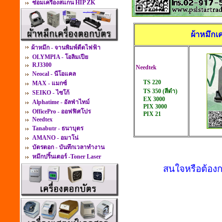
ซ่อมเครื่องสแกน HIP ZK
ผ้าหมึกเ
ผ้าหมึก - จานพิมพ์ดีดไฟฟ้า
OLYMPIA - โอลิมเปีย
RJ3300
Needtek
Neocal - นีโอแคล
TS 220
MAX - แมกซ์
TS 350 (สีดำ)
SEIKO - ไซโก้
EX 3000
Alphatime - อัลฟ่าไทม์
PIX 3000
OfficePro - ออฟฟิศโปร
PIX 21
Needtex
Tanabutr - ธนาบุตร
AMANO - อมาโน่
บัตรตอก - บันทึกเวลาทำงาน
หมึกปริ้นเตอร์ -Toner Laser
สนใจหรือต้องก