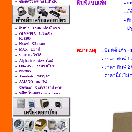
ซ่อมเครื่องสแกน HIP ZK
พิมพ์แบบเล่ม
- เ
- มี
- พ
- ปร
ผ้าหมึก - จานพิมพ์ดีดไฟฟ้า
OLYMPIA - โอลิมเปีย
RJ3300
Neocal - นีโอแคล
MAX - แมกซ์
หมายเหตุ
- พิมพ์ขั้นต่ำ 2
SEIKO - ไซโก้
- ราคา พิมพ์ 1 
Alphatime - อัลฟ่าไทม์
OfficePro - ออฟฟิศโปร
- ราคา พิมพ์ 2 
Needtex
- ราคานี้ยังไม่
Tanabutr - ธนาบุตร
AMANO - อมาโน่
บัตรตอก - บันทึกเวลาทำงาน
หมึกปริ้นเตอร์ -Toner Laser