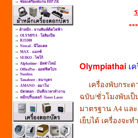
ซ่อมเครื่องสแกน HIP ZK
ร
***
ผ้าหมึก - จานพิมพ์ดีดไฟฟ้า
OLYMPIA - โอลิมเปีย
RJ3300
Neocal - นีโอแคล
MAX - แมกซ์
SEIKO - ไซโก้
เค
Olympiathai
Alphatime - อัลฟ่าไทม์
OfficePro - ออฟฟิศโปร
Needtex
Tanabutr - ธนาบุตร
เครื่องพับกระดาษ 
AMANO - อมาโน่
บัตรตอก - บันทึกเวลาทำงาน
ฉบับ/ชั่วโมงพับเ
หมึกปริ้นเตอร์ -Toner Laser
มาตรฐาน A4 และ Le
เย็บได้ เครื่องจะ