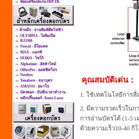
ซ่อมเครื่องสแกน HIP ZK
ผ้าหมึก - จานพิมพ์ดีดไฟฟ้า
OLYMPIA - โอลิมเปีย
RJ3300
Neocal - นีโอแคล
MAX - แมกซ์
SEIKO - ไซโก้
Alphatime - อัลฟ่าไทม์
OfficePro - ออฟฟิศโปร
Needtex
คุณสมบัติเด่น
：
Tanabutr - ธนาบุตร
AMANO - อมาโน่
บัตรตอก - บันทึกเวลาทำงาน
1.
ใช้เทคโนโลยีการสื
หมึกปริ้นเตอร์ -Toner Laser
2.
มีความรวดเร็วในกา
การอ่านบัตรได้
(1-5
เ
ด้วยความเร็ว
10-40
กิ