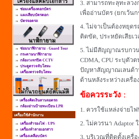
3.
สามารถทะลุทะลวงกระ
ซ่อมเครื่องตอกบัตร
เพื่ออ่านบัตร
(
ยกเว้นก
แผงเสียบบัตรตอก
บัตรจอดรถ
4.
ไม่จาเป็นต้องหยุดร
ติดขัด
,
ประหยัดเสียเว
ซ่อมนาฬิกายาม - Guard Tour
5.
ไม่มีสัญญาณรบกวนส
กระดาษนาฬิกายาม
CDMA, CPU
ระบุตัวต
กล้องวงจรปิด CCTV
ประตูตรวจจับโลหะ
ปัญหาสัญญาณเลนด้า
เครื่องตรวจจับโลหะ
ด้านหลังระหว่างเครื่อง
ข้อควรระวัง
：
เครื่องคิดเงินลานจอดรถ
กล้องอ่านป้ายทะเบียน LPR
1.
ควรใช้แหล่งจ่ายไฟ
เครื่องใช้สำนักงาน
2.
ไม่ควรนา
Adaptor
ใ
เครื่องสำรองไฟ - UPS
เครื่องทำลายเอกสาร
3.
บริเวณที่ติดตั้งเคร
เครื่องเคลือบบัตร