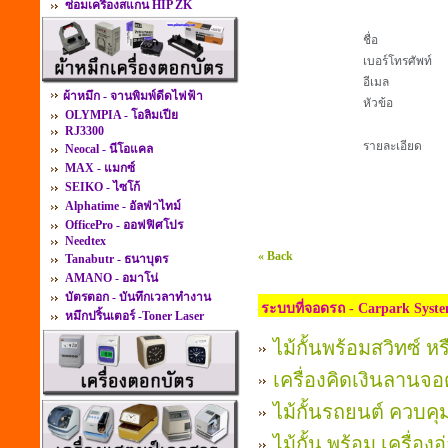
ซ่อมเครื่องสแกน HIP ZK
ชื่อ
เบอร์โทรศัพท์
อีเมล
ผ้าหมึก - จานพิมพ์ดีดไฟฟ้า
หัวข้อ
OLYMPIA - โอลิมเปีย
RJ3300
รายละเอียด
Neocal - นีโอแคล
MAX - แมกซ์
SEIKO - ไซโก้
Alphatime - อัลฟ่าไทม์
OfficePro - ออฟฟิศโปร
Needtex
« Back
Tanabutr - ธนาบุตร
AMANO - อมาโน่
บัตรตอก - บันทึกเวลาทำงาน
ระบบที่จอดรถ - Carpark Syst
หมึกปริ้นเตอร์ -Toner Laser
ไม้กั้นพร้อมสวิทซ์ หร
เครื่องคิดเงินลานจอ
ไม้กั้นรถยนต์ ควบคุ
ไม้กั้น พร้อม เครื่อ