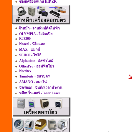
ซ่อมเครื่องสแกน HIP ZK
ผ้าหมึก - จานพิมพ์ดีดไฟฟ้า
OLYMPIA - โอลิมเปีย
RJ3300
Neocal - นีโอแคล
MAX - แมกซ์
SEIKO - ไซโก้
Alphatime - อัลฟ่าไทม์
OfficePro - ออฟฟิศโปร
Needtex
Tanabutr - ธนาบุตร
โท
AMANO - อมาโน่
บัตรตอก - บันทึกเวลาทำงาน
หมึกปริ้นเตอร์ -Toner Laser