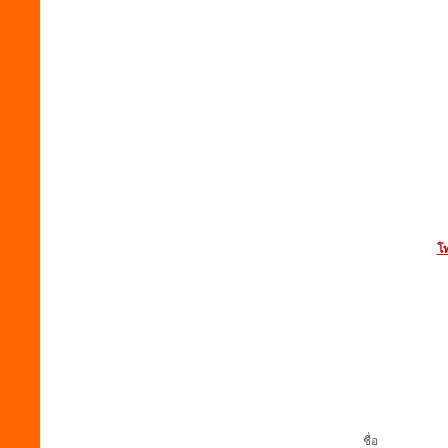
โท
ชื่อ