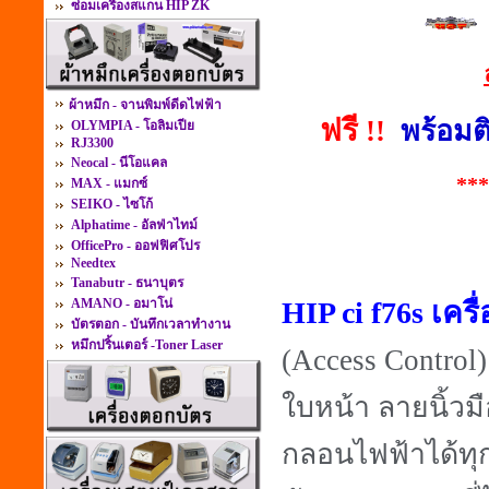
ซ่อมเครื่องสแกน HIP ZK
ผ้าหมึก - จานพิมพ์ดีดไฟฟ้า
ฟรี
!!
พร้อมต
OLYMPIA - โอลิมเปีย
RJ3300
Neocal - นีโอแคล
***
MAX - แมกซ์
SEIKO - ไซโก้
Alphatime - อัลฟ่าไทม์
OfficePro - ออฟฟิศโปร
Needtex
Tanabutr - ธนาบุตร
AMANO - อมาโน่
HIP ci f76s
เคร
บัตรตอก - บันทึกเวลาทำงาน
หมึกปริ้นเตอร์ -Toner Laser
(Access Control)
ใบหน้า ลายนิ้วม
กลอนไฟฟ้าได้ทุก