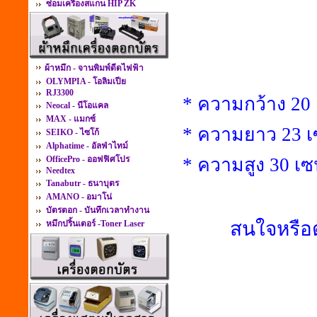
ซ่อมเครื่องสแกน HIP ZK
ผ้าหมึก - จานพิมพ์ดีดไฟฟ้า
OLYMPIA - โอลิมเปีย
RJ3300
* ความกว้าง 20
Neocal - นีโอแคล
MAX - แมกซ์
* ความยาว 23 เ
SEIKO - ไซโก้
Alphatime - อัลฟ่าไทม์
OfficePro - ออฟฟิศโปร
* ความสูง 30 เซ
Needtex
Tanabutr - ธนาบุตร
AMANO - อมาโน่
บัตรตอก - บันทึกเวลาทำงาน
สนใจหรือต
หมึกปริ้นเตอร์ -Toner Laser