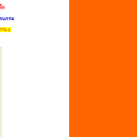
ั้
น
ปรแกรม
 7% )