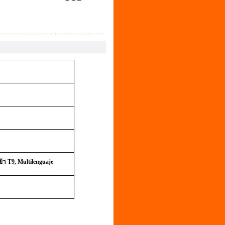
ข้า
T9, Multilenguaje