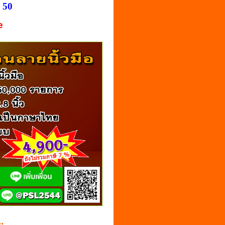
 50
ce
.