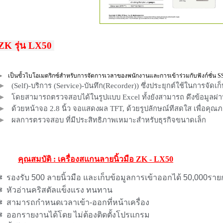
ZK รุ่น LX50
►
เป็นขั้วไบโอเมตริกซ์สำหรับการจัดการเวลาของพนักงานและการเข้าร่วมกับฟังก์ชั่น
S
►
(Self)-บริการ (Service)-บันทึก(Recorder)) ซึ่งประยุกต์ใช้ในการจัดเ
►
โดยสามารถตรวจสอบได้ในรูปแบบ Excel ทั้งยังสามารถ ดึงข้อมูลผ่าน
►
ด้วยหน้าจอ 2.8 นิ้ว จอแสดงผล TFT, ด้วยรูปลักษณ์ทีสดใส เพื่อคุณ
►
ผลการตรวจสอบ ที่มีประสิทธิภาพ
เหมาะสำหรับธุรกิจขนาดเล็ก
คุณสมบัติ : เครื่องสแกนลายนิ้วมือ ZK - LX50
 รองรับ 500 ลายนิ้วมือ และเก็บข้อมูลการเข้าออกได้ 50,000รา
❃ หัวอ่านคริสตัลแข็งแรง ทนทาน
 สามารถกำหนดเวลาเข้า-ออกที่หน้าเครื่อง
 ออกรายงานได้โดย ไม่ต้องติดตั้งโปรแกรม