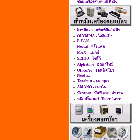
ซ่อมเครื่องสแกน HIP ZK
ผ้าหมึก - จานพิมพ์ดีดไฟฟ้า
OLYMPIA - โอลิมเปีย
RJ3300
Neocal - นีโอแคล
MAX - แมกซ์
SEIKO - ไซโก้
Alphatime - อัลฟ่าไทม์
OfficePro - ออฟฟิศโปร
Needtex
Tanabutr - ธนาบุตร
AMANO - อมาโน่
บัตรตอก - บันทึกเวลาทำงาน
หมึกปริ้นเตอร์ -Toner Laser