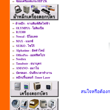
ซ่อมเครื่องสแกน HIP ZK
ผ้าหมึก - จานพิมพ์ดีดไฟฟ้า
OLYMPIA - โอลิมเปีย
RJ3300
Neocal - นีโอแคล
MAX - แมกซ์
SEIKO - ไซโก้
Alphatime - อัลฟ่าไทม์
OfficePro - ออฟฟิศโปร
Needtex
Tanabutr - ธนาบุตร
AMANO - อมาโน่
บัตรตอก - บันทึกเวลาทำงาน
หมึกปริ้นเตอร์ -Toner Laser
สนใจหรือต้องก