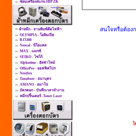
ซ่อมเครื่องสแกน HIP ZK
สนใจหรือต้องก
ผ้าหมึก - จานพิมพ์ดีดไฟฟ้า
OLYMPIA - โอลิมเปีย
RJ3300
Neocal - นีโอแคล
MAX - แมกซ์
SEIKO - ไซโก้
Alphatime - อัลฟ่าไทม์
OfficePro - ออฟฟิศโปร
Needtex
Tanabutr - ธนาบุตร
AMANO - อมาโน่
บัตรตอก - บันทึกเวลาทำงาน
หมึกปริ้นเตอร์ -Toner Laser
โท