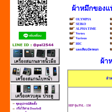
ผ้าหมึกของแท
OLYMPIA
SEIKO
ALPHA TIME
Vertex
Various
HIC
แผงเสียบบัตรตอก
ผ้า
ผ้า
ชุดอุปกรณ์ติดตั้ง
HIP รุ่น PSL - 15
กริ่งไร้สาย Doorbell