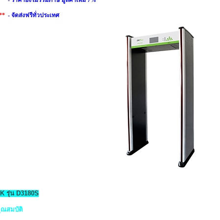
**
- ราคายังไม่รวมภาษี มูลค่าเพิ่ม 7%
**
- จัดส่งฟรีทั่วประเทศ
K รุ่น D3180S
ุณสมบัติ