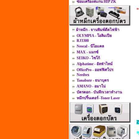
*
ซ่อมเครื่องสแกน HIP ZK
*
ผ้าหมึก - จานพิมพ์ดีดไฟฟ้า
OLYMPIA - โอลิมเปีย
RJ3300
Neocal - นีโอแคล
MAX - แมกซ์
SEIKO - ไซโก้
Alphatime - อัลฟ่าไทม์
OfficePro - ออฟฟิศโปร
Needtex
Tanabutr - ธนาบุตร
AMANO - อมาโน่
บัตรตอก - บันทึกเวลาทำงาน
หมึกปริ้นเตอร์ -Toner Laser
Z
ค