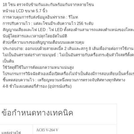
18 โซน ตรวจจับข้ามกันและกันพร้อมกันจากหลายโซน
หน้าจอ LCD ขนาด 5.7 นิ้ว
การควบคุมการรับส่งข้อมูลอินฟราเรด : รีโมท
การปรับความไว : แต่ละโซนมีระดับความไว 256 ระดับ
สัญญาณเสียงและไฟ LED : ไฟ LED ทั้งสองด้านสามารถแสดงตำแหน่งของโลหะไ
นับผู้โดยสารและเวลาปลุกโดยอัตโนมัติ
ตัวบ่งชี้ความแรงของสัญญาณเตือนบนแผงควบคุม
ประกอบง่าย: ออกแบบด้วยสายเคเบิ้ล 2 เส้นและสกรู 8 เส้นเพื่อง่ายต่อการใช้งาน
ไม่เป็นอันตรายต่อร่างกายมนุษย์ : ไม่เป็นอันตรายกับเครื่องกระตุ้นหัวใจสตรีตั้ง
เป็นต้น
ใช้วัสดุที่ใช้ในการคัดแยกความหนาแน่นสูง
โปรแกรมการวินิจฉัยตัวเองเมื่อเปิดเครื่องไม่จำเป็นต้องมีการสอบเทียบเป็นครั้ง
ชิ้นทดสอบความไว : เหรียญหยวนหนึ่งหยวนการตรวจจับทิศทางทุกทิศทาง
4-8 ชั่วโมงแบตเตอรี่สำรอง (อุปกรณ์เสริม)
ข้อกำหนดทางเทคนิค
AC85 V-264 V
แหล่งจ่ายไฟ