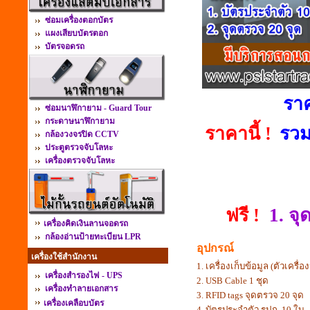
ซ่อมเครื่องตอกบัตร
แผงเสียบบัตรตอก
บัตรจอดรถ
รา
ซ่อมนาฬิกายาม - Guard Tour
กระดาษนาฬิกายาม
ราคานี้ !
รวม
กล้องวงจรปิด CCTV
ประตูตรวจจับโลหะ
เครื่องตรวจจับโลหะ
ฟรี !
1. จุ
เครื่องคิดเงินลานจอดรถ
กล้องอ่านป้ายทะเบียน LPR
อุปกรณ์
เครื่องใช้สำนักงาน
1. เครื่องเก็บข้อมูล (ตัวเคร
เครื่องสำรองไฟ - UPS
2. USB Cable 1 ชุด
เครื่องทำลายเอกสาร
3. RFID tags จุดตรวจ 20 จุด
เครื่องเคลือบบัตร
4. บัตรประจำตัว รปภ. 10 ใบ