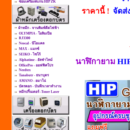
ซ่อมเครื่องสแกน HIP ZK
ราคานี้ !
จัดส
ผ้าหมึก - จานพิมพ์ดีดไฟฟ้า
OLYMPIA - โอลิมเปีย
RJ3300
Neocal - นีโอแคล
MAX - แมกซ์
SEIKO - ไซโก้
นาฬิกายาม
HI
Alphatime - อัลฟ่าไทม์
OfficePro - ออฟฟิศโปร
Needtex
Tanabutr - ธนาบุตร
AMANO - อมาโน่
บัตรตอก - บันทึกเวลาทำงาน
หมึกปริ้นเตอร์ -Toner Laser