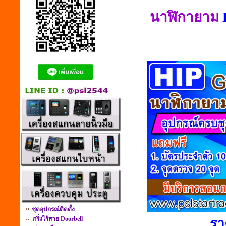
นาฬิกายาม
ชุดอุปกรณ์ติดตั้ง
กริ่งไร้สาย Doorbell
รา