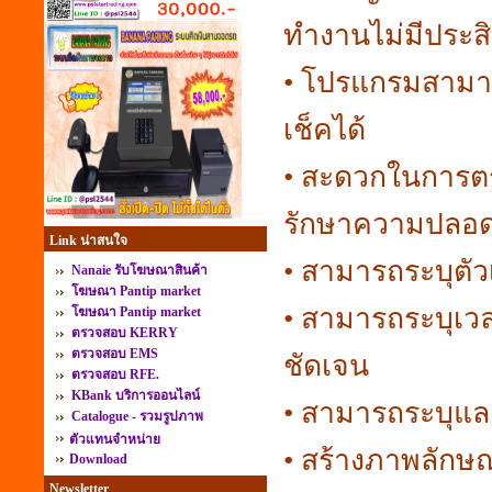
ทำงานไม่มีประส
• โปรแกรมสามาร
เช็คได้
• สะดวกในการตรว
รักษาความปลอด
Link น่าสนใจ
• สามารถระบุตัวเจ
Nanaie รับโฆษณาสินค้า
โฆษณา Pantip market
• สามารถระบุเวลา
โฆษณา Pantip market
ตรวจสอบ KERRY
ตรวจสอบ EMS
ชัดเจน
ตรวจสอบ RFE.
KBank บริการออนไลน์
• สามารถระบุแล
Catalogue - รวมรูปภาพ
ตัวแทนจำหน่าย
• สร้างภาพลักษณ์
Download
Newsletter