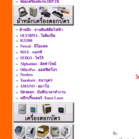
ซ่อมเครื่องสแกน HIP ZK
ผ้าหมึก - จานพิมพ์ดีดไฟฟ้า
OLYMPIA - โอลิมเปีย
RJ3300
Neocal - นีโอแคล
MAX - แมกซ์
SEIKO - ไซโก้
Alphatime - อัลฟ่าไทม์
OfficePro - ออฟฟิศโปร
Needtex
โท
Tanabutr - ธนาบุตร
AMANO - อมาโน่
บัตรตอก - บันทึกเวลาทำงาน
หมึกปริ้นเตอร์ -Toner Laser
ชื่อ