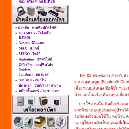
ซ่อมเครื่องสแกน HIP ZK
ผ้าหมึก - จานพิมพ์ดีดไฟฟ้า
OLYMPIA - โอลิมเปีย
RJ3300
Neocal - นีโอแคล
MAX - แมกซ์
SEIKO - ไซโก้
Alphatime - อัลฟ่าไทม์
OfficePro - ออฟฟิศโปร
Needtex
BR-02 Bluetooth สำหรับหัวอ
Tanabutr - ธนาบุตร
AMANO - อมาโน่
ฐานของบลูทูธ (Bluetooth Card)
บัตรตอก - บันทึกเวลาทำงาน
เลี้ยงระบบนั้นเอง ข้อดีขึ้นระย
หมึกปริ้นเตอร์ -Toner Laser
บ้าง แต่เป็นเรื่องที่นานๆเปลี่ยน
การใช้งานนั้น ติดตั้งบริเวณ
จากหัวอ่านบลูทูธของหมู่บ้านได้
รับที่แพงจึงนิยมใช้ใน หมู่บ้าน
และผู้ใช้งานมักเป็นบุคคลที่เป
เสียเวลาในการแลกบัตร ทำให้กา