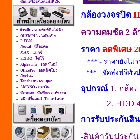
ซ่อมเครื่องสแกน HIP ZK
กล้องวงจรปิด
H
ความคมชัด 2 ล้
ผ้าหมึก - จานพิมพ์ดีดไฟฟ้า
OLYMPIA - โอลิมเปีย
RJ3300
Neocal - นีโอแคล
ราคา
ลดพิเศษ 2
MAX - แมกซ์
SEIKO - ไซโก้
*** - ราคายังไม่ร
Alphatime - อัลฟ่าไทม์
OfficePro - ออฟฟิศโปร
*** - จัดส่งฟรีทั่
Needtex
Tanabutr - ธนาบุตร
อุปกรณ์
1. กล้อง 
AMANO - อมาโน่
บัตรตอก - บันทึกเวลาทำงาน
หมึกปริ้นเตอร์ -Toner Laser
2. HDD 4
การรับประกันสิน
-สินค้ารับประกัน 