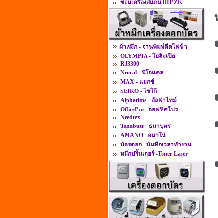
ซ่อมเครื่องสแกน HIP ZK
ผ้าหมึก - จานพิมพ์ดีดไฟฟ้า
OLYMPIA - โอลิมเปีย
RJ3300
Neocal - นีโอแคล
MAX - แมกซ์
SEIKO - ไซโก้
Alphatime - อัลฟ่าไทม์
OfficePro - ออฟฟิศโปร
Needtex
Tanabutr - ธนาบุตร
AMANO - อมาโน่
บัตรตอก - บันทึกเวลาทำงาน
หมึกปริ้นเตอร์ -Toner Laser