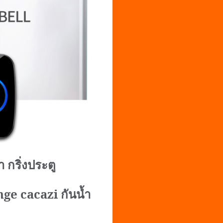
ำ กริ่งประตู
nge cacazi
กันน้ำ