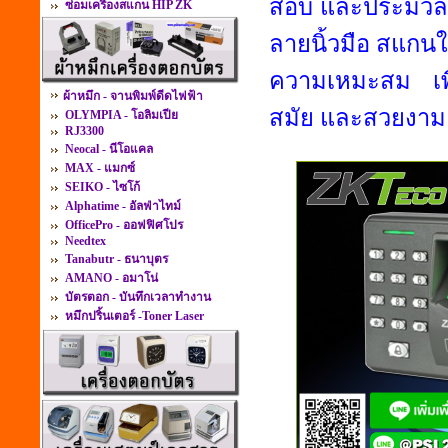
สอบ และประมวลผ
ซ่อมเครื่องสแกน HIP ZK
ลายนิ้วมือ สแกนใบ
ความเหมะสม เพิ่
ผ้าหมึก - จานพิมพ์ดีดไฟฟ้า
สมัย และสวยงา
OLYMPIA - โอลิมเปีย
RJ3300
Neocal - นีโอแคล
MAX - แมกซ์
SEIKO - ไซโก้
Alphatime - อัลฟ่าไทม์
OfficePro - ออฟฟิศโปร
Needtex
Tanabutr - ธนาบุตร
AMANO - อมาโน่
บัตรตอก - บันทึกเวลาทำงาน
หมึกปริ้นเตอร์ -Toner Laser