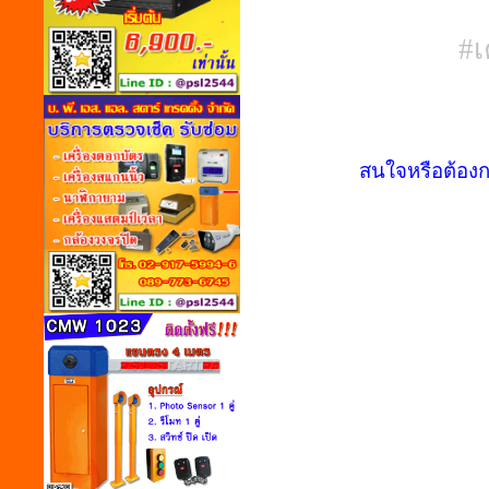
#เ
สนใจหรือต้องก